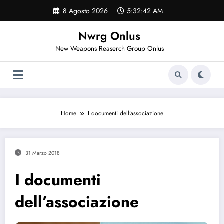
Vai
8 Agosto 2026
5:32:42 AM
al
contenuto
Nwrg Onlus
New Weapons Reaserch Group Onlus
Home
I documenti dell’associazione
31 Marzo 2018
I documenti
dell’associazione